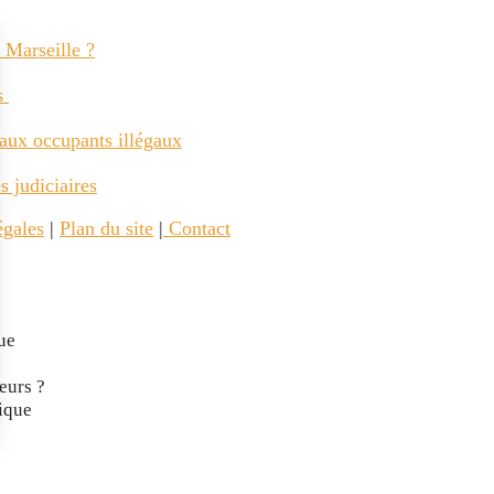
 Marseille ?
ns
 aux occupants illégaux
 judiciaires
égales
|
Plan du site
|
Contact
ue
eurs ?
ique