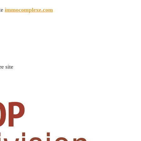
ite
immocomplexe.com
re site