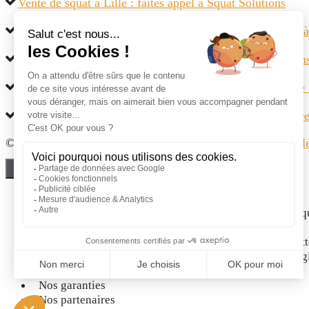
Vente de squat à Lille : faites appel à Squat Solutions
Comment résoudre définitivement un problème de squat à
Vendez facilement un squat à Nantes avec Squat Solutio
Vente de maison squattée à Lyon : la solution ultime face
Squat en Espagne : Trouvez une alternative aux procédures
© Squat Solutions |
Politique de confidentialité
|
Mentions l
Close
Rachat de biens squattés illégalement en Belgique
Rachat d’appartements occupés illégalement en Belgiq
Que prévoit la loi anti squat en Belgique
Qu’est ce que la procédure civile d’expulsion de squatt
La procédure pénale d’expulsion de squatteurs en Belg
Qui sommes-nous ?
Nos garanties
Nos partenaires