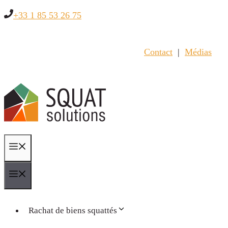
Aller
+33 1 85 53 26 75
au
contenu
Contact
|
Médias
Menu
Menu
Rachat de biens squattés