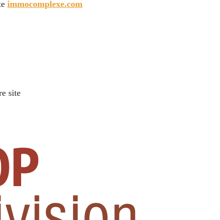
ite
immocomplexe.com
re site