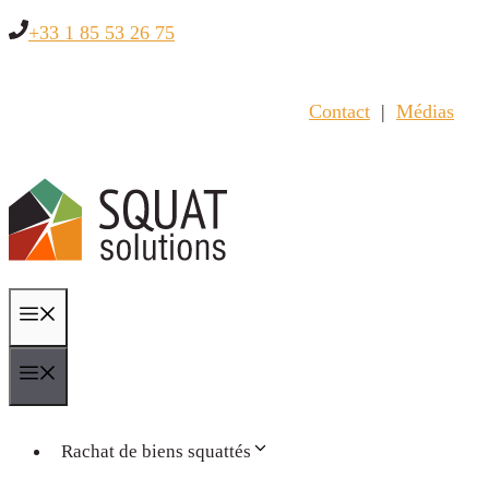
Skip
+33 1 85 53 26 75
to
content
Contact
|
Médias
Menu
Menu
Rachat de biens squattés