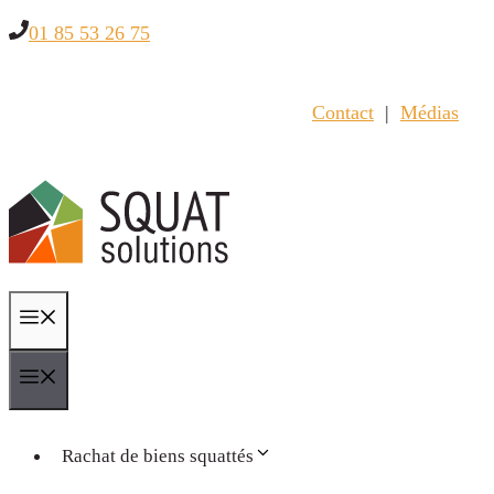
Aller
01 85 53 26 75
au
contenu
Contact
|
Médias
Menu
Menu
Rachat de biens squattés