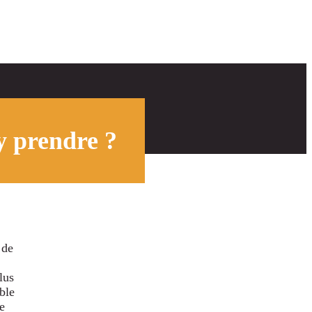
y prendre ?
 de
lus
ble
e