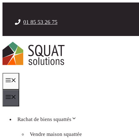
Aller
au
contenu
01 85 53 26 75
Menu
Menu
Rachat de biens squattés
Vendre maison squattée