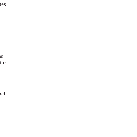
tes
as
tte
nel