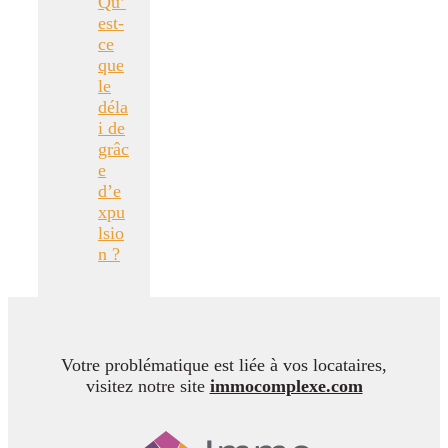
Qu’
est-
ce
que
le
déla
i de
grâc
e
d’e
xpu
lsio
n ?
Votre problématique est liée à vos locataires,
visitez notre site
immocomplexe.com