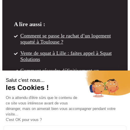
A lire aussi :
Comment se passe le rachat d’un logement
squatté à Toulouse ?
Vente de squat à Lille : faites appel à Squat
Solutions
Comment résoudre définitivement un
problème de squat à Marseille ?
Vendez facilement un squat à Nantes avec
Squat Solutions
Vente de maison squattée à Lyon : la solution
ultime face aux occupants illégaux
Squat en Espagne : Trouvez une alternative
aux procédures judiciaires